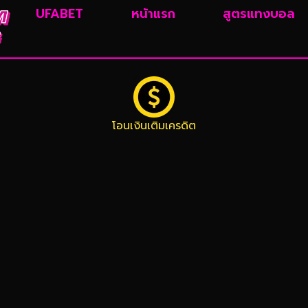
UFABET
หน้าแรก
สูตรแทงบอล
โอนเงินเติมเครดิต