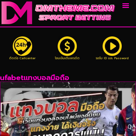
ติดต่อ Callcenter
โอนเงินเติมเครดิต
รอรับ ID และ Password
ufabetแทงบอลมือถือ