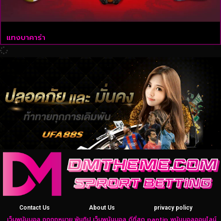
แทงบาคาร่า
Contact Us
About Us
privacy policy
เว็บพนันบอล ถูกกฎหมาย พันทิป เว็บพนันบอล ดีที่สุด pantip พนันบอลออนไลน์