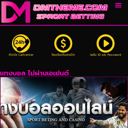
ติดต่อ Callcenter
โอนเงินเติมเครดิต
รอรับ ID และ Password
แทงบอล ไม่ผ่านเอเย่นต์