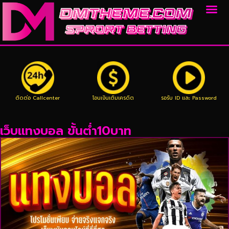
ติดต่อ Callcenter
โอนเงินเติมเครดิต
รอรับ ID และ Password
เว็บแทงบอล ขั้นต่ำ10บาท