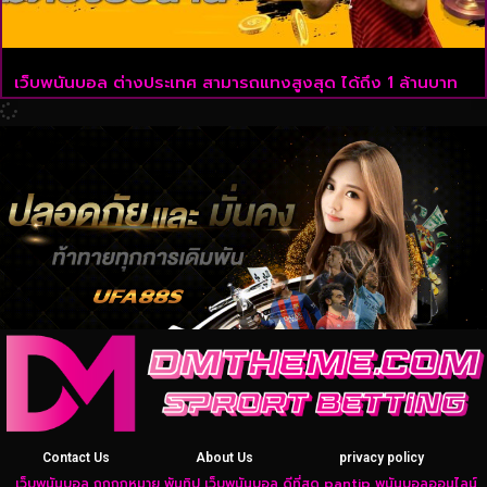
เว็บพนันบอล ต่างประเทศ สามารถแทงสูงสุด ได้ถึง 1 ล้านบาท
Contact Us
About Us
privacy policy
เว็บพนันบอล ถูกกฎหมาย พันทิป เว็บพนันบอล ดีที่สุด pantip พนันบอลออนไลน์