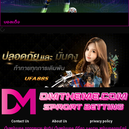
บอลเต็ง
Contact Us
About Us
privacy policy
เว็บพนันบอล ถูกกฎหมาย พันทิป เว็บพนันบอล ดีที่สุด pantip พนันบอลออนไลน์