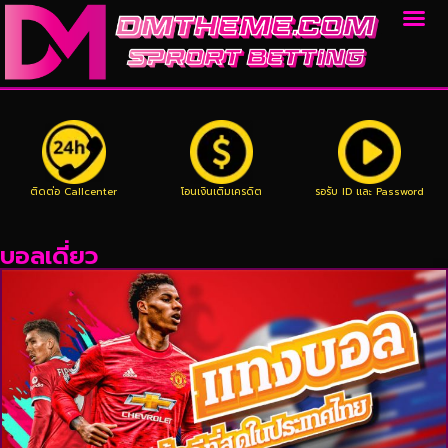
ติดต่อ Callcenter
โอนเงินเติมเครดิต
รอรับ ID และ Password
บอลเดี่ยว