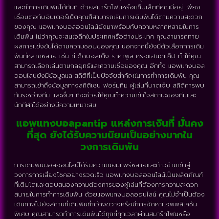
และทำการเดิมพันได้ทันที ด้วยสมาร์ทโฟนหรือแท็บเล็ตที่คุณมีอยู่ เพียง
เชื่อมต่อกับอินเตอร์เน็ตคุณก็สามารถเริ่มการเดิมพันได้ตามความสะดวก
ของคุณ แอพแทงบอลออนไลน์ยังมาพร้อมกับความหลากหลายในการ
เดิมพัน ไม่ว่าคุณจะสนใจลีกในประเทศหรือต่างประเทศ คุณสามารถทาย
ผลการแข่งขันได้ตามความชอบของคุณ นอกจากนี้ยังมีตัวเลือกการเดิม
พันที่หลากหลาย เช่น ทีเด็ดบอลเต็ง ราคาพูล หรือแฮนดิแค็ป ทำให้คุณ
สามารถเลือกเล่นตามกลยุทธ์และความเชื่อของคุณ อีกทั้ง แอพแทงบอล
ออนไลน์ยังมีข้อมูลและสถิติที่เป็นปัจจัยสำคัญในการทำการเดิมพัน คุณ
สามารถเข้าถึงข้อมูลทางสถิติเช่น ฟอร์มทีม ผู้เล่นที่บาดเจ็บ สถิติการพบ
กันระหว่างทีม และอื่นๆ ที่จะช่วยให้คุณทำความเข้าใจสถานะของทีมและ
นักกีฬาได้อย่างมีความเหมาะสม
แอพแทงบอลpantip แหล่งการเงินที่ มั่นคง
ที่สุด ยังได้รับความนิยมเป็นอย่างมากใน
วงการเดิมพัน
การเดิมพันบอลออนไลน์ได้รับความนิยมแพร่หลายและก้าวข้ามเข้าสู่
วงการการเสี่ยงโชคอย่างรวดเร็ว แอพแทงบอลออนไลน์เป็นผลิตภัณฑ์
ที่เติบโตและตอบสนองความต้องการของผู้เล่นที่ต้องการความสะดวก
สบายในการทำการเดิมพัน ด้วยแอพแทงบอลออนไลน์ คุณไม่จำเป็นต้อง
เดินทางไปยังสถานที่เดิมพันที่กว้างขวางหรือมีการจัดหาแอพพลิเคชัน
พิเศษ คุณสามารถทำการเดิมพันได้ทุกที่ทุกเวลาผ่านสมาร์ทโฟนหรือ