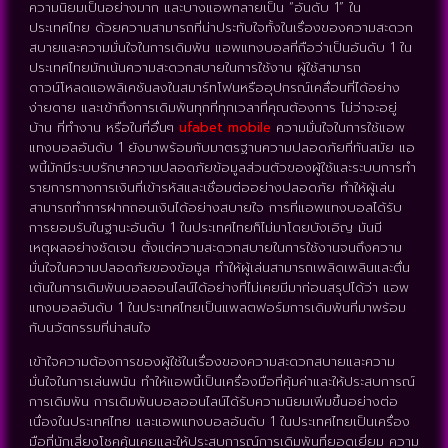
ความนิยมเป็นอย่างมาก และบางแอพกลายเป็น “อันดับ 1” ใน
ประเทศไทย ด้วยความสามารถที่น่าประทับใจทั้งในเรื่องของความสะดวก
สบายและความมั่นใจในการเดิมพัน แอพแทงบอลที่ถือว่าเป็นอันดับ 1 ใน
ประเทศไทยมักเน้นความสะดวกสบายในการใช้งาน ผู้ใช้สามารถ
ดาวน์โหลดแอพลิเคชันลงในสมาร์ทโฟนหรืออุปกรณ์เคลื่อนที่ได้อย่าง
ง่ายดาย และเข้าถึงการเดิมพันทุกที่ทุกเวลาที่คุณต้องการ ไม่ว่าจะอยู่
บ้าน ที่ทำงาน หรือในที่อื่นๆ
ufabet mobile
ความมั่นใจในการใช้แอพ
แทงบอลอันดับ 1 ยังมาพร้อมกับมาตรฐานความปลอดภัยที่ทันสมัย แอ
พนี้มักมีระบบรักษาความปลอดภัยข้อมูลส่วนตัวของผู้ใช้และระบบการทำ
รายการทางการเงินที่เข้ารหัสและเชื่อมต่ออย่างปลอดภัย ทำให้ผู้เล่น
สามารถทำการฝากถอนเงินได้อย่างสบายใจ การที่แอพแทงบอลได้รับ
การยอมรับในฐานะอันดับ 1 ในประเทศไทยก็ไม่มาโดยบังเอิญ มันมี
เหตุผลอย่างชัดเจน ตั้งแต่ความสะดวกสบายในการใช้งานจนถึงความ
มั่นใจในความปลอดภัยของข้อมูล ทำให้ผู้เล่นสามารถเพลิดเพลินและตื่น
เต้นในการเดิมพันบอลออนไลน์ได้อย่างที่ไม่เคยมีมาก่อนสรุปได้ว่า แอพ
แทงบอลอันดับ 1 ในประเทศไทยเป็นแพลตฟอร์มการเดิมพันที่มาพร้อม
กับนวัตกรรมที่น่าสนใจ
เข้าใจความต้องการของผู้ใช้ในเรื่องของความสะดวกสบายและความ
มั่นใจในการเล่นพนัน ทำให้แอพนี้เป็นเครื่องมือที่คุ้มค่าและให้ประสบการณ์
การเดิมพัน การเดิมพันบอลออนไลน์ได้รับความนิยมเพิ่มขึ้นอย่างต่อ
เนื่องในประเทศไทย และแอพแทงบอลอันดับ 1 ในประเทศไทยเป็นเครื่อง
มือที่นักเสี่ยงโชคคุ้นเคยและให้ประสบการณ์การเดิมพันที่ยอดเยี่ยม ความ