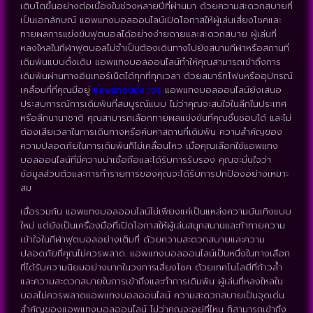
เติบโตขึ้นอย่างต่อเนื่องในช่วงหลายปีที่ผ่านมา ด้วยความสะดวกสบายที่
เป็นเอกลักษณ์ แอพแทงบอลออนไลน์เปิดโอกาสให้ผู้เล่นเสี่ยงโชคและ
ทายผลการแข่งขันฟุตบอลได้อย่างง่ายดายและสะดวกสบาย ผู้เล่นที่
หลงใหลในกีฬาฟุตบอลไม่จำเป็นต้องเดินทางไปยังสนามกีฬาหรือสถานที่
เดิมพันแบบดั้งเดิม แอพแทงบอลออนไลน์ทำให้คุณสามารถเข้าถึงการ
เดิมพันผ่านทางอินเทอร์เน็ตได้ทุกที่ทุกเวลา ด้วยสมาร์ทโฟนหรืออุปกรณ์
เคลื่อนที่ที่คุณมีอยู่
แอพแทงบอล ios
แอพแทงบอลออนไลน์ยังเสนอ
ประสบการณ์การเดิมพันที่สมบูรณ์แบบ ไม่ว่าคุณจะสนใจในลีกในประเทศ
หรือลีกนานาชาติ คุณสามารถเลือกทายผลแข่งขันที่คุณชื่นชอบได้ และไม่
ต้องเสียเวลาในการเดินทางหรือค้นหาสถานที่เดิมพัน ความสำคัญของ
ความปลอดภัยในการเดิมพันก็ไม่เคลื่อนไหว เมื่อคุณเลือกใช้แอพแทง
บอลออนไลน์ที่มีความน่าเชื่อถือและได้รับการรับรอง คุณจะมั่นใจว่า
ข้อมูลส่วนตัวและการทำรายการของคุณจะได้รับการปกป้องอย่างเหมาะ
สม
เมื่อรวมกัน แอพแทงบอลออนไลน์ไม่เพียงแค่เป็นแหล่งความบันเทิงแบบ
ใหม่ แต่ยังเป็นเครื่องมือที่เปิดโอกาสให้ผู้เล่นสนุกสนานและท้าทายความ
เข้าใจในกีฬาฟุตบอลอย่างเต็มที่ ด้วยความสะดวกสบายและความ
ปลอดภัยที่คุณไม่ควรพลาด. แอพแทงบอลออนไลน์เป็นหนึ่งในทางเลือก
ที่ได้รับความนิยมอย่างมากในวงการเสี่ยงโชค ด้วยเทคโนโลยีที่ก้าวล้ำ
และความสะดวกสบายในการเข้าถึงและทำการเดิมพัน ผู้เล่นที่หลงใหลใน
บอลไม่ควรพลาดแอพแทงบอลออนไลน์ ความสะดวกสบายเป็นจุดเด่น
สำคัญของแอพแทงบอลออนไลน์ ไม่ว่าคุณจะอยู่ที่ไหน ก็สามารถเข้าถึง