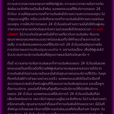
ความสะดวกสบายและคุณภาพให้แก่ผู้เล่น ความสะดวกสบายในการเดิม
พันในเวลาใดก็ตามเป็นสิ่งสำคัญ แอพแทงบอลที่ให้บริการตลอด 24
ชั่วโมง ช่วยให้คุณสามารถทำการเดิมพันได้ตามความสะดวกของคุณ ไม่
ว่าคุณจะอยู่ที่ใด หรือเวลาใดก็สามารถทำการเดิมพันได้ตามความพร้อม
ของคุณ การให้บริการตลอด 24 ชั่วโมงยังสร้างความมั่นใจให้กับผู้เล่น
ว่าพวกเขาสามารถติดต่อและรับความช่วยเหลือได้ตลอดเวลา
ทางเข้า
ufabet
ไม่ว่าจะเกิดปัญหาหรือมีคำถามเกี่ยวกับการเดิมพัน ทีมงาน
คุณภาพของแอพแทงบอลจะพร้อมเสมอที่จะให้คำแนะนำและการช่วย
เหลือ การเลือกแอพแทงบอลที่ให้บริการดี 24 ชั่วโมงยังมีคุณภาพใน
การจัดการและการปรับปรุงระบบต่าง ๆ อย่างต่อเนื่อง เพื่อให้ผู้เล่นได้
รับประสบการณ์การเดิมพันที่มีคุณภาพและไม่เกิดปัญหาใด ๆ
ทั้งนี้ ความสามารถในการเล่นและทำการเดิมพันตลอด 24 ชั่วโมงในแอพ
แทงบอลเป็นเครื่องมือที่ช่วยให้ผู้เล่นสามารถสนุกและแสวงรายได้จาก
การเดิมพันได้อย่างสบายใจและมั่นใจในคุณภาพของบริการที่ได้รับ ในยุค
ที่เทคโนโลยีก้าวข้ามมาอย่างรวดเร็ว แอพแทงบอลได้เป็นตัวเลือกที่
สะดวกและน่าสนใจสำหรับผู้คนที่ชื่นชอบการเดิมพันฟุตบอล และเมื่อพูด
ถึงการบริการ จุดเด่นที่สำคัญที่สุดคือการมีบริการดีที่เปิดให้บริการ
ตลอด 24 ชั่วโมง แอพแทงบอลที่มีบริการดี 24 ชั่วโมงเป็นสิ่งที่นัก
เสี่ยงโชคต้องการ เพราะไม่ว่าคุณจะอยู่ในเวลาใดก็ตาม ไม่ว่าจะในช่วงเช้า
หรือกลางคืน คุณสามารถเข้าถึงและทำการเดิมพันได้ตลอดเวลา นี่เป็นที่
สำคัญมากโดยเฉพาะในการที่มีการแข่งขันบอลที่เกิดขึ้นต่างๆ ในทุกๆ วัน