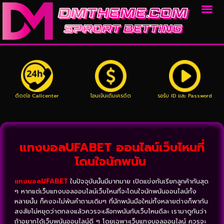
ติดต่อ Callcenter
โอนเงินเติมเครดิต
รอรับ ID และ Password
แทงบอลUFABET ออนไลน์
เว็บไหนที่
โดนใจนักพนัน
แทงบอลUFABET
ในปัจจุบันนั้นมีมากมาย เปิดแข่งกันเรียกลูกค้ากันสุด
ๆ หากแต่เว็บแทงบอลออนไลน์เว็บไหนที่จะโดนใจนักพนันออนไลน์ทั้ง
หลายนั้น ก็คงจะไม่พ้นคำถามเดิมๆ ที่นักพนันมือใหม่ทั้งหลายต่างก็พากัน
สงสัยไม่หยุดว่าตกลงแล้วควรจะเลือกพนันกับเว็บไหนดีละ เรามาดูกันว่า
ถ้าอยากได้เว็บพนันออนไลน์ดี ๆ โดยเฉพาะเว็บแทงบอลออนไลน์ ควรจะ