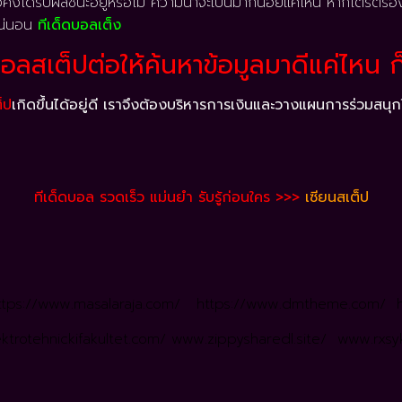
จะยังคงได้รับผลชนะอยู่หรือไม่ ความน่าจะเป็นมากน้อยแค่ไหน หากไตร่ตรอง
แน่นอน
ทีเด็ดบอลเต็ง
เต็ปต่อให้ค้นหาข้อมูลมาดีแค่ไหน ก็
็ป
เกิดขึ้นได้อยู่ดี เราจึงต้องบริหารการเงินและวางแผนการร่วมสนุกให
ทีเด็ดบอล รวดเร็ว แม่นยำ รับรู้ก่อนใคร >>>
เซียนสเต็ป
ttps://www.masalaraja.com/
https://www.dmtheme.com/
ktrotehnickifakultet.com/
www.zippysharedl.site/
www.rxsy