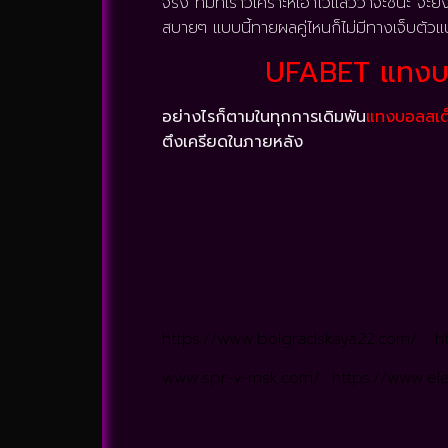
จริง ทีมที่เราวิเคราะห์เอาไว้แล้วว่าจะชนะ 
สบายๆ แบบนี้ทายผลคู่ไหนก็ไม่มีทางเจ็บตัว
UFABET แทงบอลส
อย่างไรก็ตามในทุกการเดิมพัน
แทงบอลสเต
ตึงเครียดในภายหลัง
https://www.bolgradskaya22.com/
h
www.spr-v-msk.com/
https://www.ele