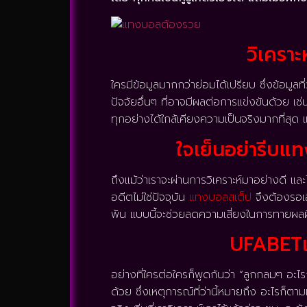
วิเครา
ใครมีข้อมูลมากกว่าย่อมได้เปรียบ ซึ่งข้อมูลที่ว
ปัจจัยอื่นๆ ที่อาจมีผลต่อการแข่งขันด้วย เช
ทุกอย่างได้ใกล้เคียงความเป็นจริงมากที่สุด แล
ใจเย็นอย่ารีบ
ถึงแม้ว่าเราจะผ่านการวิเคราะห์มาอย่างดี แ
อดีตไม่ใช่ปัจจุบัน
แทงบอลสเต็ป
จึงต้องรอเอ
พัน แบบนี้จะช่วยลดความเสี่ยงในการทายผล
UFABETแท
อย่างที่ใครต่อใครก็พูดกันว่า “ลูกกลมๆ อะไร
ด้วย ซึ่งเหตุการณ์ที่ว่านี้หมายถึง อะไรก็ตา