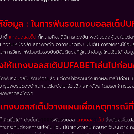
ะห์ข้อมูล : ในการฟันธงแทงบอลสเต็
่านี้
แทงบอลสเต็ป
ก็หมายถึงสถิติการแข่งขัน ฟอร์มของผู้เล่นในแต่ล
่น ความเหนื่อยล้า สภาพจิตใจ อาการบาดเจ็บ เป็นต้น การวิเคราะห์ข้อมู
ะการวิเคราะห์ด้วยตัวเองยังมีข้อดีตรงที่รู้แน่ว่าข้อมูลไหนเชื่อได้ ข้อม
แทงให้แทงบอลสเต็ปUFABETเล่นไปก่อน
ละได้ฟันธงบอลไปเรียบร้อยแล้ว แต่ก็อย่าใจร้อนเร่งแทงผลบอลไปก่อน เนื
ารูปฟอร์มของนักเตะในแต่ละนัดมาร่วมวิเคราะห์ด้วย โดยรอให้การแข่งขั
ผิดพลาดลงได้อีก
งบอลสเต็ปวางแผนเผื่อเหตุการณ์ที่
ก็เกิดขึ้นได้” ดังนั้นในทุกการฟันธงบอล
แทงบอลสเต็ป
จึงต้องเผื่อเปอ
มที่จะกระทบต่อผลการแข่งขัน เช่น มีนักเตะตัวเด่นเกิดบาดเจ็บระหว่างเกมส