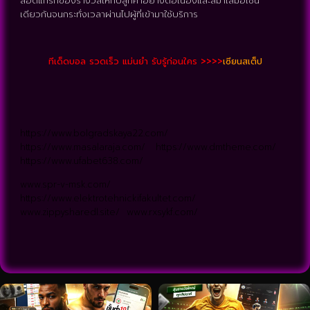
สอดแทรกของรางวัลให้กับลูกค้าอย่างต่อเนื่องและสม่ำเสมอเช่น
เดียวกันจนกระทั่งเวลาผ่านไปผู้ที่เข้ามาใช้บริการ
ทีเด็ดบอล รวดเร็ว แม่นยำ รับรู้ก่อนใคร >>>>
เซียนสเต็ป
https://www.bolgradskaya22.com/
https://www.masalaraja.com/
https://www.dmtheme.com/
https://www.ufabet638.com/
www.spr-v-msk.com/
https://www.elektrotehnickifakultet.com/
www.zippysharedl.site/
www.rxsykf.com/