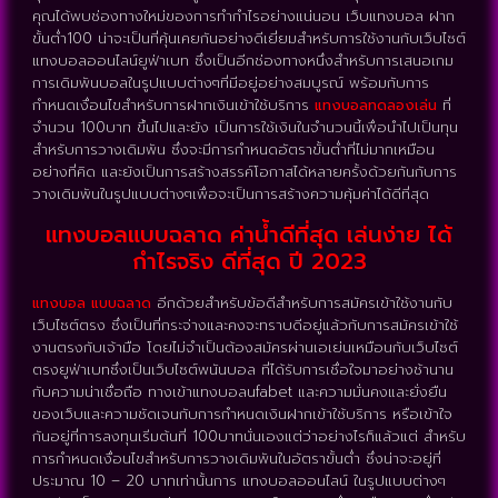
คุณได้พบช่องทางใหม่ของการทำกำไรอย่างแน่นอน เว็บแทงบอล ฝาก
ขั้นต่ำ100 น่าจะเป็นที่คุ้นเคยกันอย่างดีเยี่ยมสำหรับการใช้งานกับเว็บไซต์
แทงบอลออนไลน์ยูฟ่าเบท ซึ่งเป็นอีกช่องทางหนึ่งสำหรับการเสนอเกม
การเดิมพันบอลในรูปแบบต่างๆที่มีอยู่อย่างสมบูรณ์ พร้อมกับการ
กำหนดเงื่อนไขสำหรับการฝากเงินเข้าใช้บริการ
แทงบอลทดลองเล่น
ที่
จำนวน 100บาท ขึ้นไปและยัง เป็นการใช้เงินในจำนวนนี้เพื่อนำไปเป็นทุน
สำหรับการวางเดิมพัน ซึ่งจะมีการกำหนดอัตราขั้นต่ำที่ไม่มากเหมือน
อย่างที่คิด และยังเป็นการสร้างสรรค์โอกาสได้หลายครั้งด้วยกันกับการ
วางเดิมพันในรูปแบบต่างๆเพื่อจะเป็นการสร้างความคุ้มค่าได้ดีที่สุด
แทงบอลแบบฉลาด ค่าน้ำดีที่สุด เล่นง่าย ได้
กำไรจริง ดีที่สุด ปี 2023
แทงบอล แบบฉลาด
อีกด้วยสำหรับข้อดีสำหรับการสมัครเข้าใช้งานกับ
เว็บไซต์ตรง ซึ่งเป็นที่กระจ่างและคงจะทราบดีอยู่แล้วกับการสมัครเข้าใช้
งานตรงกับเจ้ามือ โดยไม่จำเป็นต้องสมัครผ่านเอเย่นเหมือนกับเว็บไซต์
ตรงยูฟ่าเบทซึ่งเป็นเว็บไซต์พนันบอล ที่ได้รับการเชื่อใจมาอย่างช้านาน
กับความน่าเชื่อถือ ทางเข้าแทงบอลufabet และความมั่นคงและยั่งยืน
ของเว็บและความชัดเจนกับการกำหนดเงินฝากเข้าใช้บริการ หรือเข้าใจ
กันอยู่ที่การลงทุนเริ่มต้นที่ 100บาทนั่นเองแต่ว่าอย่างไรก็แล้วแต่ สำหรับ
การกำหนดเงื่อนไขสำหรับการวางเดิมพันในอัตราขั้นต่ำ ซึ่งน่าจะอยู่ที่
ประมาณ 10 – 20 บาทเท่านั้นการ แทงบอลออนไลน์ ในรูปแบบต่างๆ