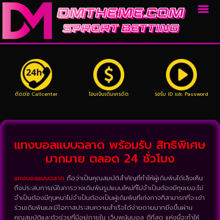
ติดต่อ Callcenter
โอนเงินเติมเครดิต
รอรับ ID และ Password
แทงบอลแบบฉลาด พร้อมรับ สิทธิพิเศษ
มากมาย ตลอด 24 ชั่วโมง
แทงบอลแบบฉลาด
ถือว่าเป็นคุณสมบัติสำคัญที่ทำให้ผู้เดิมพันได้เล็งเห็น
ถึงประสบการณ์ในการวางเดิมพันรูปแบบใหม่ที่ไม่จำเป็นต้องมีทุนเยอะไม่
จำเป็นต้องมีทุนหนาไม่จำเป็นต้องเป็นผู้เดิมพันที่เก่งกาจก็สามารถที่จะเข้า
ร่วมเดิมพันและมีโอกาสประสบความสำเร็จได้ง่ายดายมากยิ่งขึ้นผ่าน
คุณสมบัติและตัวช่วยที่มีอยู่ภายใน เว็บพนันบอล ดีที่สุด แห่งนี้จะทำให้