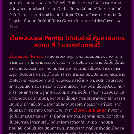
คุณ สมัคร แทง บอล ออนไลน์ ฟรี เว็บไซต์ของเรา ให้บริการการแทง
พนันฟุตบอลมาตั้งแต่ ระบบเครือข่ายอินเทอร์เน็ตและดิจิตอลออนไลน์
ยังไม่มีบทบาทและเข้ามาเป็นส่วนสำคัญในชีวิตของใครหลายๆคนดังเช่น
ปัจจุบัน เมื่อก่อนเว็บไซต์นี้มีการบริการในลักษณะของโต๊ะพนันฟุตบอล
เล็กๆ
เว็บพนันบอล Pantip ได้เงินชัวร์ คุ้มค่าต่อการ
ลงทุน ที่ 1 มาแรงในตอนนี้
เว็บพนันบอล Pantip
ที่หลบๆซ่อนๆอยู่ตามหัวเมืองมุมเมืองต่างๆเรามี
การให้บริการที่มีความจริงใจถึงแม้ว่าเราจะยังไม่ได้รับความเชื่อมั่นเชื่อถือ
มากนักในช่วงแรกเพราะคงไม่มีใครที่อยากจะเข้ามาเสี่ยงรับการบริการที่
ไม่รู้ว่าเว็บไซต์เล็กๆหรือโต๊ะพนัน เล็กๆจะสามารถมอบประโยชน์ให้ได้อย่าง
เว็บไซต์ใหญ่หรือช่องทางโต๊ะพนันฟุตบอลโต๊ะใหญ่จะมอบให้ได้แต่เรายัง
มีการมุ่งมั่นในการบริการและพัฒนาตนเองมาอย่างต่อเนื่องรูปแบบไหนที่
จะสร้างผลกำไรให้กับลูกค้าเพิ่มเติมมากมายยิ่งขึ้นเราก็มีการปรับปรุง และ
พัฒนาตัวของเราเองอยู่อย่างต่อเนื่องและตลอดเวลาเพื่อจะสร้างสรรค์
และมอบโอกาสนั้นให้กับลูกค้าด้วยความจริงใจ ถึงแม้ว่าผลกำไรจะ เกิด
ขึ้นน้อยนิดหรืออาจจะขาดทุนบ้างแต่เรา
เว็บพนันบอล ดีที่สุด
ก็มีความ
มุ่งมั่นในการบริการเพราะเรายึดถือหลักที่ว่าเมื่อลูกค้าให้ความไว้วางใจและ
มั่นใจในการบริการกับเว็บไซต์เราโอกาสต่างๆก็จะมาเอง แทงบอล
ออนไลน์ ดังนั้นในส่วนของการพัฒนาของเราก็เกิดขึ้นอย่างต่อเนื่องและ