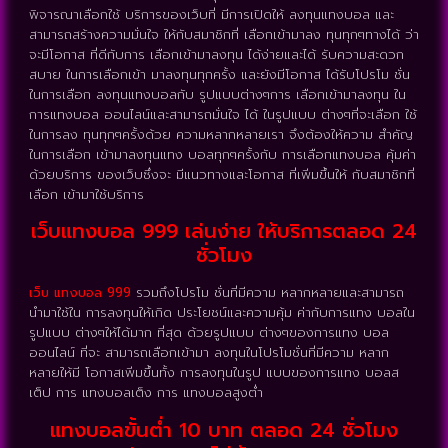
พิจารณาเลือกใช้ บริการของเว็บที่ มีการเปิดให้ ลงทุนแทงบอล และ
สามารถสร้างความมั่นใจ ให้กับสมาชิกที่ เลือกเข้ามาลง ทุนทุกๆทางได้ ว่า
จะมีโอกาส ที่ดีกับการ เลือกเข้ามาลงทุน ได้ง่ายและได้ รับความสะดวก
สบาย ในการเลือกเข้า มาลงทุนทุกครั้ง และยังมีโอกาส ได้รับโปรโม ชั่น
ในการเลือก ลงทุนแทงบอลกับ รูปแบบต่างๆการ เลือกเข้ามาลงทุน ใน
การแทงบอล ออนไลน์และสามารถมั่นใจ ได้ ในรูปแบบ ต่างๆที่จะเลือก ใช้
ในการลง ทุนทุกๆครั้งด้วย ความหลากหลายเรา จึงต้องให้ความ สำคัญ
ในการเลือก เข้ามาลงทุนแทง บอลทุกๆครั้งกับ การเลือกแทงบอล คุ้มค่า
ด้วยบริการ ของเว็บซึ่งจะ มีแนวทางและโอกาส ที่เพิ่มขึ้นให้ กับสมาชิกที่
เลือก เข้ามาใช้บริการ
เว็บแทงบอล 999 เล่นง่าย ให้บริการตลอด 24
ชั่วโมง
เว็บ แทงบอล 999
รวมถึงโปรโม ชั่นที่มีความ หลากหลายและสามารถ
นำมาใช้ใน การลงทุนให้เกิด ประโยชน์และความคุ้ม ค่ากับการแทง บอลใน
รูปแบบ ต่างๆให้ได้มาก ที่สุด ด้วยรูปแบบ ต่างๆของการแทง บอล
ออนไลน์ ที่จะ สามารถเลือกเข้ามา ลงทุนในโปรโมชั่นที่มีความ หลาก
หลายให้มี โอกาสเพิ่มขึ้นทั้ง การลงทุนในรูป แบบของการแทง บอลส
เต็ป การ แทงบอลเต็ง การ แทงบอลสูงต่ำ
แทงบอลขั้นต่ำ 10 บาท ตลอด 24 ชั่วโมง