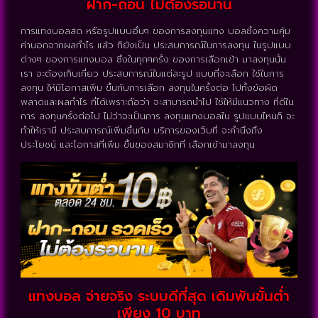
ฝาก-ถอน ไม่ต้องรอนาน
การแทงบอลสด หรือรูปแบบอื่นๆ ของการลงทุนแทง บอลซึ่งความคุ้ม
ค่านอกจากผลกำไร แล้ว ก็ยังเป็น ประสบการณ์ในการลงทุน ในรูปแบบ
ต่างๆ ของการแทงบอล ซึ่งในทุกๆครั้ง ของการเลือกเข้า มาลงทุนนั้น
เรา จะต้องเก็บเกี่ยว ประสบการณ์ในแต่ละรูป แบบที่จะเลือก ใช้ในการ
ลงทุน ให้มีโอกาสเพิ่ม ขึ้นกับการเลือก ลงทุนในครั้งต่อ ไปทั้งข้อผิด
พลาดและผลกำไร ที่ได้เพราะถือว่า จะสามารถนำไป ใช้ให้มีแนวทาง ที่ดีใน
การ ลงทุนครั้งต่อไป ไม่ว่าจะเป็นการ ลงทุนแทงบอลใน รูปแบบไหนก็ จะ
ทำให้เรามี ประสบการณ์เพิ่มขึ้นกับ บริการของเว็บที่ จะคำนึงถึง
ประโยชน์ และโอกาสที่เพิ่ม ขึ้นของสมาชิกที่ เลือกเข้ามาลงทุน
แทงบอล จ่ายจริง ระบบดีที่สุด เดิมพันขั้นต่ำ
เพียง 10 บาท