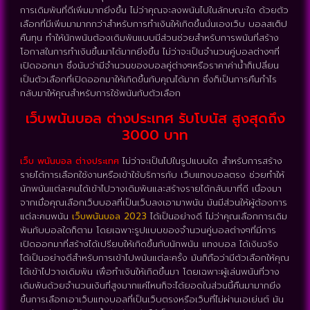
การเดิมพันที่ดีเพิ่มมากยิ่งขึ้น ไม่ว่าคุณจะลงพนันไปในลักษณะใด ด้วยตัว
เลือกที่มีเพิ่มมามากกว่าสำหรับการทำเงินให้เกิดขึ้นนั่นเองเว็บ บอลสเต็ป
คืนทุน ทำให้นักพนันต้องเดิมพันแบบมีส่วนช่วยสำหรับการพนันที่สร้าง
โอกาสในการทำเงินขึ้นมาได้มากยิ่งขึ้น ไม่ว่าจะเป็นจำนวนคู่บอลต่างๆที่
เปิดออกมา ซึ่งนับว่ามีจำนวนของบอลคู่ต่างๆหรือราคาค่าน้ำก็เปลี่ยน
เป็นตัวเลือกที่เปิดออกมาให้เกิดขึ้นกับคุณได้มาก ซึ่งก็เป็นการคืนกำไร
กลับมาให้คุณสำหรับการใช้พนันกับตัวเลือก
เว็บพนันบอล ต่างประเทศ รับโบนัส สูงสุดถึง
3000 บาท
เว็บ พนันบอล ต่างประเทศ
ไม่ว่าจะเป็นไปในรูปแบบใด สำหรับการสร้าง
รายได้การเลือกใช้งานหรือเข้าใช้บริการกับ เว็บแทงบอลตรง ช่วยทำให้
นักพนันแต่ละคนได้เข้าไปวางเดิมพันและสร้างรายได้กลับมาที่ดี เนื่องมา
จากเมื่อคุณเลือกเว็บบอลที่เป็นเว็บลงเอามาพนัน มันมีส่วนให้ผู้ต้องการ
แต่ละคนพนัน
เว็บพนันบอล 2023
ได้เป็นอย่างดี ไม่ว่าคุณเลือกการเดิม
พันกับบอลใดก็ตาม โดยเฉพาะรูปแบบของจำนวนคู่บอลต่างๆที่มีการ
เปิดออกมาที่สร้างได้เปรียบให้เกิดขึ้นกับนักพนัน แทงบอล ได้เงินจริง
ได้เป็นอย่างดีสำหรับการเข้าไปพนันแต่ละครั้ง มันก็ถือว่ามีตัวเลือกให้คุณ
ได้เข้าไปวางเดิมพัน เพื่อทำเงินให้เกิดขึ้นมา โดยเฉพาะผู้เล่นพนันที่วาง
เดิมพันด้วยจำนวนเงินที่สูงมากแค่ไหนก็จะได้ยอดในส่วนนี้คืนมามากยิ่ง
ขึ้นการเลือกเอาเว็บแทงบอลที่เป็นเว็บตรงหรือเว็บที่ไม่ผ่านเอเย่นต์ มัน