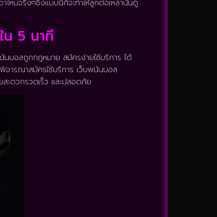
นจริงๆซึ่งแบบนี้ก็จะทำให้ลูกต่อเหล่านั้นดู
น 5 นาที
พนันบอลถูกกฎหมาย สมัครง่ายใช้บริการ ได้
อกพิจารณาสมัครใช้บริการ เว็บพนันบอล
นสมัยสะดวกรวดเร็ว และปลอดภัย