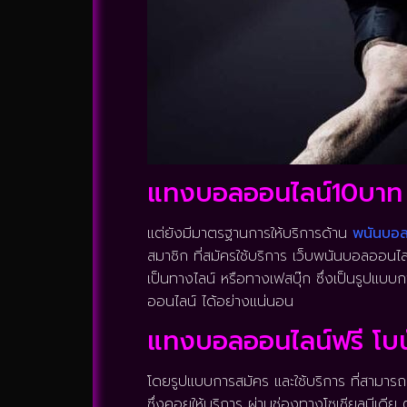
แทงบอลออนไลน์10บาท เ
แต่ยังมีมาตรฐานการให้บริการด้าน
พนันบอล
สมาชิก ที่สมัครใช้บริการ เว็บพนันบอลออนไล
เป็นทางไลน์ หรือทางเฟสบุ๊ก ซึ่งเป็นรูปแบบก
ออนไลน์ ได้อย่างแน่นอน
แทงบอลออนไลน์ฟรี โบน
โดยรูปแบบการสมัคร และใช้บริการ ที่สามารถ
ซึ่งคอยให้บริการ ผ่านช่องทางโซเชียลมีเดีย