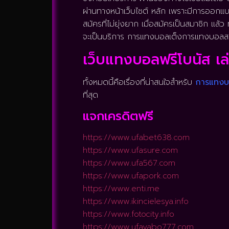
ผ่านทางหน้าเว็บไซต์ หลัก เพราะมีการออกแ
สมัครที่ไม่ยุ่งยาก เมื่อสมัครเป็นสมาชิก แล้ว
จะเป็นบริการ การแทงบอลเต็งการแทงบอลสเ
เว็บแทงบอลฟรีโบนัส เล่น
ทั้งหมดนี้คือเรื่องที่น่าสนใจสำหรับ
การแทง
ที่สุด
แจกเครดิตฟรี
https://www.ufabet638.com
https://www.ufasure.com
https://www.ufa567.com
https://www.ufapork.com
https://www.enti.me
https://www.ikincielesya.info
https://www.fotocity.info
https://www.ufayabo777.com