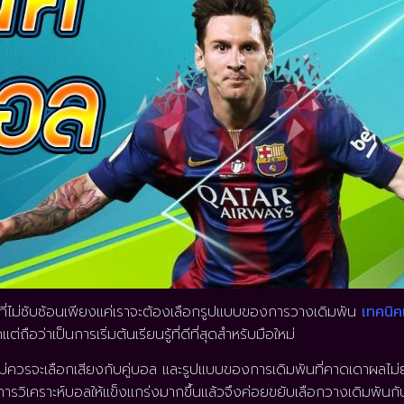
ี่ไม่ซับซ้อนเพียงแค่เราจะต้องเลือกรูปแบบของการวางเดิมพัน
เทคนิ
ือว่าเป็นการเริ่มต้นเรียนรู้ที่ดีที่สุดสำหรับมือใหม่
ม่ควรจะเลือกเสียงกับคู่บอล และรูปแบบของการเดิมพันที่คาดเดาผลไม่ยา
นการวิเคราะห์บอลให้แข็งแกร่งมากขึ้นแล้วจึงค่อยขยับเลือกวางเดิมพันกับ