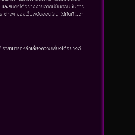
 และสมัครได้อย่างง่ายดายมีขั้นตอน ในการ
ิการ ต่างๆ ของเว็บพนันออนไลน์ ได้ทันทีไม่ว่า
ห้เราสามารถหลีกเลี่ยงความเสี่ยงได้อย่างดี