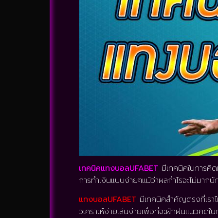
เทคนิคแทงบอลUFABET
มีเทคนิคในการคิดท
การทำเงินแบบง่ายๆแม้ว่าผลกำไรจะไม่มากนักแต่ถ
แทงบอลUFABET
มีเทคนิคสำคัญตรงที่เราไ
วิเคราะห์ง่ายเล่นง่ายเพื่อที่จะฝึกฝนแนวคิดใ