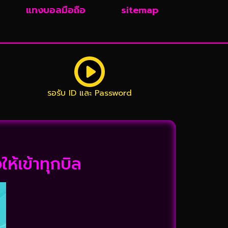
แทงบอลมือถือ
sitemap
รอรับ ID และ Password
้เข้าทุกบิล