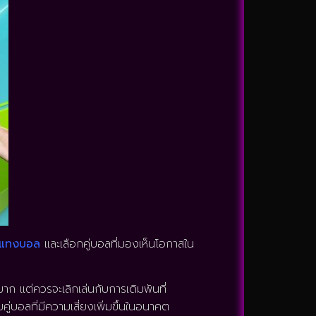
คแทงบอล
และเลือกคู่บอลที่มองเห็นโอกาสใน
ก แต่ควรจะเลิกเล่นกับการเดิมพันที่
คู่บอลที่มีความเสี่ยงเพิ่มขึ้นในอนาคต