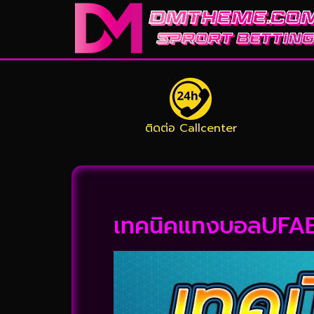
ติดต่อ Callcenter
เทคนิคแทงบอลUFABE