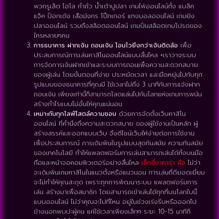
พวกรูเล็ต ไฮโล กำถั่ว น้ำเต้าปูปลา เกมไพ่ออนไลน์ทั้ง แบล็ค
แจ็ค ป็อกเด้ง เสือมังกร โป๊กเกอร์ แทงบอลออนไลน์ เกมยิง
ปลาออนไลน์ รวมถึงสล็อตออนไลน์ เกมปั่นสล็อตเกมโปรดของ
ใครหลายๆคน
การธนาคาร
ฝากเงิน
ถอนเงิน
โอนไวยิ่งกว่าเงินติดล้อ
เพื่อ
ประสบการณ์การเล่นคาสิโนออนไลน์แบบลื่นไหล
+
เราวางระบบ
การจัดการเงินฝากเข้าและระบบการถอนเพื่อความสะดวกสบาย
ของผู้เล่น โดยขั้นตอนที่ง่าย ประหยัดเวลา และยืดหยุ่นไปกับทุก
รูปแบบของธนาคารที่คุณมี ใช้เวลาไม่ถึง 3 นาทีกับการแจ้งฝาก
ถอนเงิน เพียงเท่านี้ก็สามารถโลดแล่นไปกับโลกแห่งเกมการพนัน
สร้างกำไรแบบไม่อั้นให้คุณแน่นอน
เหมาะกับทุกไลฟ์ไสตล์ความชอบ
ด้วยการจัดตั้งเว็บคาสิโน
ออนไลน์ ที่คำนึงถึงความสะดวกสบาย ของผู้ใช้งานเป็นหลัก ผู้
สร้างสรรค์และออกแบบเว็บ จึงดีไซน์เว็บให้ง่ายต่อการใช้งาน
เพื่อประสบการณ์ การเดิมพันในรูปแบบสุดทันสมัย ความทันสมัย
ของเทคโนโลยี ทำให้แพลตฟอร์มการเล่นสามารถเล่นได้ทั้งบนมือ
ถือและหน้าจอคอมพิวเตอร์อย่างลื่นไหล
เซ็กซี่บาคาร่า คือ
ไม่ว่า
จะเดิมพันเกมคาสิโนในแนวตั้งหรือแนวนอน การเล่นที่ดียอดเยี่ยม
จะไม่ทำให้คุณสะดุด เพราะทุกการพัฒนาระบบ แพลตฟอร์มการ
เล่น สร้างมาเพื่อสมาชิก โดยสามารถเข้าเล่นได้ทุกที่บนโลกใบนี้
แบบออนไลน์ ไม่ว่าคุณจะไปที่ไหน อยู่ในช่วงเร่งรีบหรือออกไป
ข้างนอกพบปะผู้คน แค่ใช้เวลาเพียงเล็กๆ ระยะ 10-15 นาทีก็