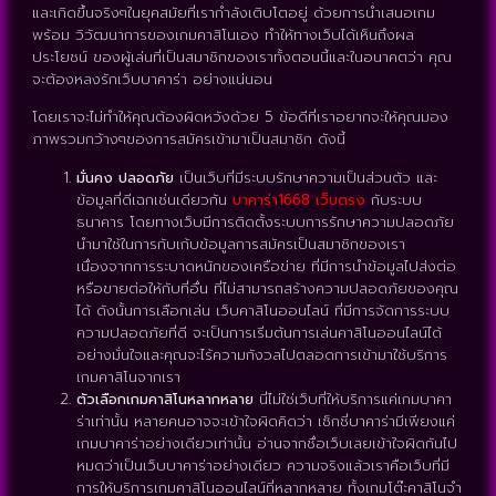
และเกิดขึ้นจริงๆในยุคสมัยที่เรากำลังเติบโตอยู่ ด้วยการนำเสนอเกม
พร้อม วิวัฒนาการของเกมคาสิโนเอง ทำให้ทางเว็บได้เห็นถึงผล
ประโยชน์ ของผู้เล่นที่เป็นสมาชิกของเราทั้งตอนนี้และในอนาคตว่า คุณ
จะต้องหลงรักเว็บบาคาร่า อย่างแน่นอน
โดยเราจะไม่ทำให้คุณต้องผิดหวังด้วย 5 ข้อดีที่เราอยากจะให้คุณมอง
ภาพรวมกว้างๆของการสมัครเข้ามาเป็นสมาชิก ดังนี้
มั่นคง
ปลอดภัย
เป็นเว็บที่มีระบบรักษาความเป็นส่วนตัว
และ
ข้อมูลที่ดีเฉกเช่นเดียวกัน
บาคาร่า1668 เว็บตรง
กับระบบ
ธนาคาร โดยทางเว็บมีการติดตั้งระบบการรักษาความปลอดภัย
นำมาใช้ในการกับเก้บข้อมูลการสมัครเป็นสมาชิกของเรา
เนื่องจากการระบาดหนักของเครือข่าย ที่มีการนำข้อมูลไปส่งต่อ
หรือขายต่อให้กับที่อื่น ที่ไม่สามารถสร้างความปลอดภัยของคุณ
ได้ ดังนั้นการเลือกเล่น เว็บคาสิโนออนไลน์ ที่มีการจัดการระบบ
ความปลอดภัยที่ดี จะเป็นการเริ่มต้นการเล่นคาสิโนออนไลน์ได้
อย่างมั่นใจและคุณจะไร้ความกังวลไปตลอดการเข้ามาใช้บริการ
เกมคาสิโนจากเรา
ตัวเลือกเกมคาสิโนหลากหลาย
นี่ไม่ใช่เว็บที่ให้บริการแค่เกมบาคา
ร่าเท่านั้น หลายคนอาจจะเข้าใจผิดคิดว่า เซ็กซี่บาคาร่ามีเพียงแค่
เกมบาคาร่าอย่างเดียวเท่านั้น อ่านจากชื่อเว็บเลยเข้าใจผิดกันไป
หมดว่าเป็นเว็บบาคาร่าอย่างเดียว ความจริงแล้วเราคือเว็บที่มี
การให้บริการเกมคาสิโนออนไลน์ที่หลากหลาย ทั้งเกมโต๊ะคาสิโนจำ