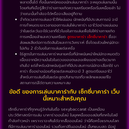
พลาดขึ้นได้ ทั้งนั้นเทคนิคของนักเล่นบาคาร่า จะหยุดเล่นเกมนั้น
โดยทันทีเมื่อรู้สึกว่าร่างกายเกิดความเครียดหรือเริ่มเหนื่อยล้า ไม่
ว่าขณะนั้นกำลังจะได้หรือจะเสียอยู่ก็ตาม
จำกัดเวลาการเล่นเอาไว้ให้แน่นอน นักพนันที่มีประสบการณ์ จะมี
การกำหนดระยะเวลาของการเล่นไพ่บาคาร่า เอาไว้อย่างแน่นอน
ว่าในแต่ละวันจะใช้เวลากี่ชั่วโมงในการเล่นเพื่อไม่ให้ร่างกายเกิด
การเหนื่อยล้าและความเครียด
สูตรบาคาร่า เซ็กซี่บาคาร่า
ซึ่งจะ
ส่งผลเสียต่อการตัดสินใจและการวิเคราะห์ ซึ่งโดยส่วนใหญ่มักจะ
ไม่เกิน 2 ชั่วโมงในการเล่นแต่ละครั้ง
ใช้สูตรในการเล่นบาคาร่าหลายครั้งที่นักพนันหน้าใหม่มักจะหมดตัว
เนื่องจากมีความมั่นใจในดวงของตนเองเพียงอย่างเดียวมาก
เกินไป แต่สำหรับนักพนันรุ่นเก่าที่มีประสบการณ์มักจะเลือกใช้ บา
คาร่า ซึ่งอย่างน้อยที่สุดแต่ละคนมักจะมี 3 สูตรเตรียมเอาไว้
สำหรับการเล่นซึ่งในแต่ละสูตรก็สามารถที่จะพลิกแพลงแก้ไข
สถานการณ์ได้ตามความเหมาะสม
ข้อดี ของการเล่นบาคาร่ากับ เซ็กซี่บาคาร่า เว็บ
นี้เหมาะสำหรับคุณ
เซ็กซี่บาคาร่าที่ทุกคนรู้จักกันในชื่อ sexybaccarat เป็นเหมือน
ประวัติศาสตร์การเล่น บาคาร่าออนไลน์ ในยุคหนึ่งของสมัยที่เทคโนโลยี
กำลังก้าวหน้า เพราะเราจะเห็นได้จากสื่อออนไลน์ ว่านี่คือครั้งแรกบนโลก
ที่มีการเล่นบาคาร่าออนไลน์ รวมถึงคาสิโนออนไลน์ อื่นๆแบบสด มีอยู่