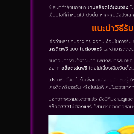
ผู้เล่นที่กำลังมองหา
เกมสล็อตได้เงินจริง
ไม
เงื่อนไขที่กำหนดไว้ ดังนั้น หากคุณยังลังเล
แนะนำวิธีรั
เชื่อว่าหลายคนอาจเคยเจอกับเงื่อนไขการรับเ
เครดิตฟรี
แบบ
ไม่ต้องแชร์
และสามารถถอนเงิน
ขั้นตอนการรับก็ง่ายมาก เพียงสมัครสมาชิก
อยาก
สล็อตเล่นฟรี
โดยไม่เสี่ยงเสียเงินตั้ง
โปรโมชั่นนี้จัดทำขึ้นเพื่อตอบโจทย์นักเล่นรุ
เครดิตฟรีรายวัน หรือโบนัสพิเศษในช่วงเทศ
นอกจากความสะดวกแล้ว ยังมีทีมงานดูแลตลอด 
สล็อต777ไม่ต้องแชร์
ก็สามารถติดต่อสอบถ