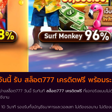
วันนี้ รับ สล็อต777 เครดิตฟรี พร้อ
่างสล็อต777 วันนี้ รับทันที
สล็อต777 เครดิตฟรี
ที่แจกจริงแบบไม่ต
ใช้งาน
 10 วินาที รองรับทั้งบัญชีธนาคารและวอลเลท ไม่ต้องรอนาน ไม่ต้องแอ