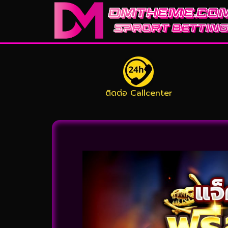
ติดต่อ Callcenter