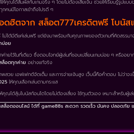
ี่ให้คุณได้สัมผัสกับเกมจริง ๆ โดยไม่ต้องเสียเงิน ช่วยให้เรียนรู้รูปแ
่นทุกคนมีโอกาสเข้าถึงโปรดี ๆ
ดฮิตจาก สล็อต777เครดิตฟรี โบนัส
ี
ไม่ได้มีดีแค่เล่นฟรี แต่ยังมาพร้อมกับคุณภาพของตัวเกมที่คัดสรรม
กบ่อย
กค่ายไว้ในที่เดียว ซึ่งตอบโจทย์ผู้เล่นที่ชอบเปลี่ยนเกมบ่อย ๆ หรือ
สล็อตทุกค่าย
อย่างแท้จริง
งภาพสวย เอฟเฟกต์จัดเต็ม และการจ่ายเงินสูง เว็บนี้คือคำตอบ ไม่ว่าจ
025
ให้คุณเลือกเล่นตามกระแส
ให้คุณได้ลุ้นโบนัสก้อนโตโดยไม่ต้องเสี่ยง ใช้ทุนตัวเอง เหมาะสำหรับผู้เ
นสล็อตออนไลน์ ได้ที่ game88s สะดวก รวดเร็ว มันคง ปลอดภัย