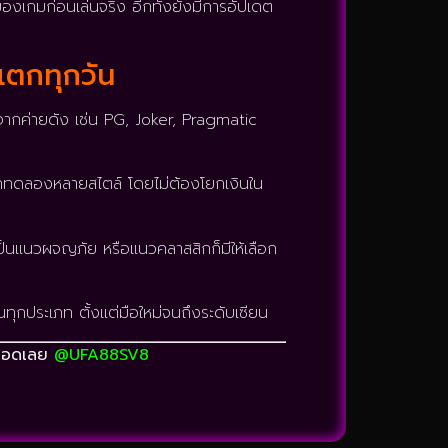
บบของเกมก่อนเล่นจริง อีกทั้งยังมีการอัปเดต
แตกทุกวัน
าจากค่ายดัง เช่น PG, Joker, Pragmatic
อยากทดลองหลายสไตล์ โดยไม่ต้องโยกเงินใน
ะเป็นแนวผจญภัย หรือแนวคลาสสิกก็มีให้เลือก
ล่นทุกประเภท ตั้งแต่มือใหม่จนถึงระดับเซียน
 แอดเลย
@UFA88SV8