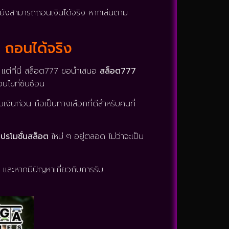
ต่ยังสามารถถอนเงินได้จริง หากเล่นตาม
์ ถอนได้จริง
า แต่ที่นี่ สล็อต777 ขอนำเสนอ
สล็อต777
นไขที่ซับซ้อน
มเงินก่อน ถือเป็นทางเลือกที่ดีสำหรับคนที่
โปรโมชั่นสล็อต
ใหม่ ๆ อยู่ตลอด ไม่ว่าจะเป็น
 และหากมีปัญหาเกี่ยวกับการรับ