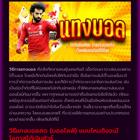
วิธีการแทงบอล
คือสิ่งที่หลายคนคุ้นเคยกันดี เมื่อก่อนเราจะเล่นบอลผ่าน
โต๊ะบอล โดยมีเด็กเดินโพยไปให้กับเจ้ามือ ซึ่งในการเล่นโต๊ะบอลนั้นจะมี
การจำกัดวงเงินในการเล่น และก็มีการจำกัดระยะเวลาในการเล่นด้วย มัน
เป็นข้อจำกัดที่ไม่ค่อยแฟร์นักกับนักพนัน ทำให้หลายคนหันมาเล่นบอล
ออนไลน์กันมากขึ้น เพราะทุกคนสามารถเข้าถึงอินเทอร์เน็ตได้แล้ว เพียง
แค่มีอุปกรณ์เชื่อมต่อเท่านั้นเอง สำหรับคนที่เป็นมือใหม่หัดเล่นพนันบอล
ออนไลน์ อาจจะยังไม่เข้าใจในเรื่องนี้มากนัก วันนี้เราจะมาพูดถึงเรื่องนี้กัน
อ่านบทความ โพยบอลแจกฟรี ที่จะช่วยให้การแทงบอลต่างประเทศของ
คุณง่ายมากขึ้น เพิ่มเติมได้ที่นี่
วิธีแทงบอลสด (บอลไลฟ์) แบบไหนถึงจะมี
โอกาสได้เงินชัวร์