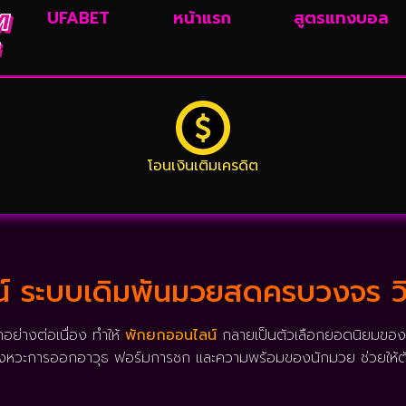
UFABET
หน้าแรก
สูตรแทงบอล
โอนเงินเติมเครดิต
์ ระบบเดิมพันมวยสดครบวงจร วิเ
อย่างต่อเนื่อง ทำให้
พักยกออนไลน์
กลายเป็นตัวเลือกยอดนิยมของน
จังหวะการออกอาวุธ ฟอร์มการชก และความพร้อมของนักมวย ช่วยให้ตัด