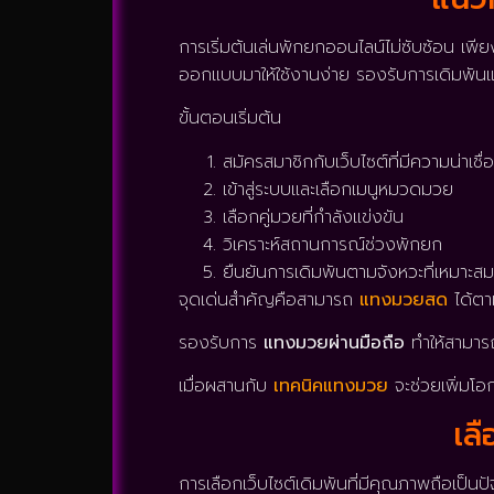
การเริ่มต้นเล่นพักยกออนไลน์ไม่ซับซ้อน เพี
ออกแบบมาให้ใช้งานง่าย รองรับการเดิมพ
ขั้นตอนเริ่มต้น
สมัครสมาชิกกับเว็บไซต์ที่มีความน่าเชื่
เข้าสู่ระบบและเลือกเมนูหมวดมวย
เลือกคู่มวยที่กำลังแข่งขัน
วิเคราะห์สถานการณ์ช่วงพักยก
ยืนยันการเดิมพันตามจังหวะที่เหมาะสม
จุดเด่นสำคัญคือสามารถ
แทงมวยสด
ได้ตา
รองรับการ
แทงมวยผ่านมือถือ
ทำให้สามารถใ
เมื่อผสานกับ
เทคนิคแทงมวย
จะช่วยเพิ่มโอ
เลื
การเลือกเว็บไซต์เดิมพันที่มีคุณภาพถือเป็