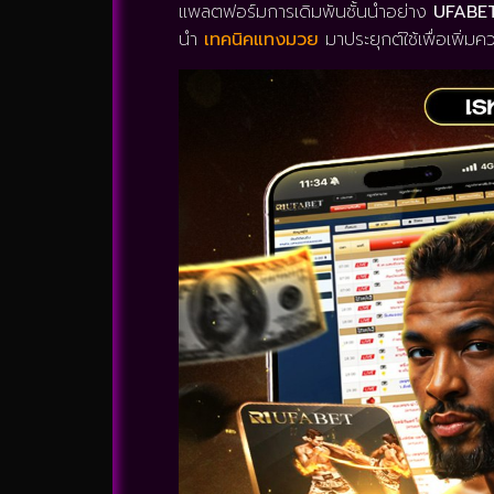
แพลตฟอร์มการเดิมพันชั้นนำอย่าง
UFABE
นำ
เทคนิคแทงมวย
มาประยุกต์ใช้เพื่อเพิ่ม