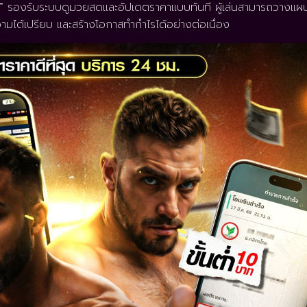
T
รองรับระบบดูมวยสดและอัปเดตราคาแบบทันที ผู้เล่นสามารถวางแผ
ความได้เปรียบ และสร้างโอกาสทำกำไรได้อย่างต่อเนื่อง