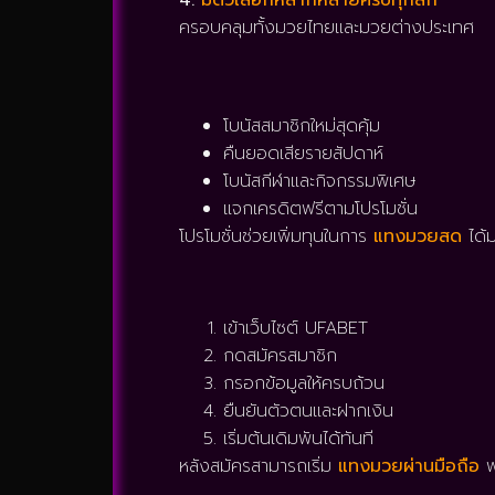
4.
มีตัวเลือกหลากหลายครบทุกลีก
ครอบคลุมทั้งมวยไทยและมวยต่างประเทศ
โบนัสสมาชิกใหม่สุดคุ้ม
คืนยอดเสียรายสัปดาห์
โบนัสกีฬาและกิจกรรมพิเศษ
แจกเครดิตฟรีตามโปรโมชั่น
โปรโมชั่นช่วยเพิ่มทุนในการ
แทงมวยสด
ได้ม
เข้าเว็บไซต์ UFABET
กดสมัครสมาชิก
กรอกข้อมูลให้ครบถ้วน
ยืนยันตัวตนและฝากเงิน
เริ่มต้นเดิมพันได้ทันที
หลังสมัครสามารถเริ่ม
แทงมวยผ่านมือถือ
พ