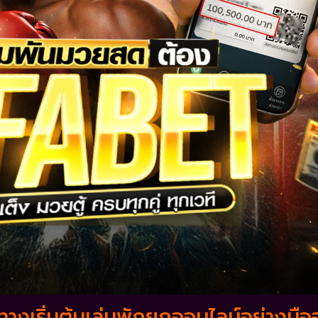
างเริ่มต้นเล่นพักยกออนไลน์อย่างมือ