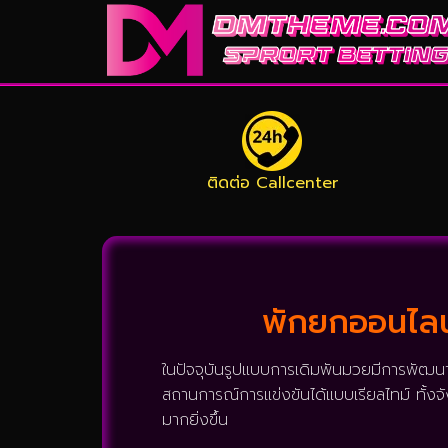
ติดต่อ Callcenter
พักยกออนไลน
ในปัจจุบันรูปแบบการเดิมพันมวยมีการพัฒนา
สถานการณ์การแข่งขันได้แบบเรียลไทม์ ทั้ง
มากยิ่งขึ้น