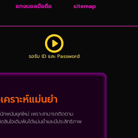
แทงบอลมือถือ
sitemap
รอรับ ID และ Password
คราะห์แม่นยำ
ักพนันยุคใหม่ เพราะสามารถติดตาม
สินใจเดิมพันได้แม่นยำและมีประสิทธิภาพ