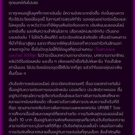
ทุกแมทช์กันไปเลย
เราทุกคนอยู่ในยุคที่การหาเงินนั้น มีความอิสระมากยิ่งขึ้น ดังนั้นคุณควร
ที่จะใช้ประโยชน์ในจุดนี้ ในการสร้างสรรค์กำไร ของคุณอย่างต่อเนื่องและ
ไม่หยุดยั้ง เราหวังว่าจะทำให้คุณเห็นข้อดีของการ เดิมพันบอลออนไลน์
มากยิ่งขึ้น และเห็นความสำคัญในการ เลือกสมัครสมาชิกกับ เว็บแทง
บอลอันดับ 1 ไม่ใช่เว็บไหนก็ได้ แต่จะต้องคัดแล้วคัดอีก เพื่อสร้างหนทาง
ที่นำกำไรมาสู่คุณ และเราก็อยากให้คุณได้ลองทำความเข้าใจกับลีกนอก
สายตาดูบ้าง ซึ่งในปัจจุบันนี้ก็มีข้อมูลที่คุณอ่านครบ
เว็บแทงบอล
ออนไลน์ ที่ดีที่สุด
ไม่ว่าจะเป็นบทความภาษาอังกฤษ, บทความภาษาไทย,
คลิปวิดีโอย้อนหลัง และอื่น ๆ เพียงแค่นำชื่อทีมไปค้นหาใน YouTube
เท่านั้นเอง ใช้ประโยชน์ตรงจุดนี้ให้ได้มากที่สุด แล้วกำไรของคุณจะเพิ่ม
ขึ้นเรื่อย ๆ
เว็บไซต์การพนันออนไลน์ มักจะมีเครดิตเกมฟรี ซึ่งอาจแตกต่างกันไป
ขึ้นอยู่กับความต้องการของนักพนัน บอลเดี่ยว ประสิทธิภาพของ ขึ้น
อยู่กับว่าคุณมีความรู้เกี่ยวกับเงื่อนไขและโอกาสในการเดิมพันที่หลาก
หลายมากน้อยเพียงใด เพื่อสร้างโอกาสในการประสบความสำเร็จที่ดี
ที่สุด คุณสามารถเพิ่มโอกาสในการชนะบนแพลตฟอร์ม UFABET โดย
การศึกษาเงื่อนไขและกลยุทธ์ที่แตกต่างกัน การเดิมพันฟุตบอลออนไลน์
ขั้นต่ำ 10 บาท ขึ้นอยู่กับความคิดเห็นของคุณเกี่ยวกับเว็บไซต์และความ
สามารถในการระบุโอกาสที่ดีที่สุด เว็บไซต์ฟุตบอลชั้นนำ เสนอโอกาสใน
การเดิมพันที่หลากหลายขึ้นอยู่กับการแข่งขันที่คุณเลือก สิ่งสำคัญคือ