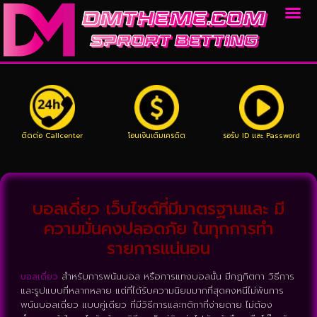
ติดต่อ Callcenter
โอนเงินเติมเครดิต
รอรับ ID และ Password
บอลเดี่ยว เว็บไซต์ที่มีมาตรฐานและ มี
ความมั่นคงปลอดภัย ในทุกการทำ
รายการแน่นอน
บอลเดี่ยว
สำหรับการพนันบอล หรือการแทงบอลนั้น มีกฏกิตกา วิธีการ
และรูปแบบที่หลากหลาย แต่ที่ได้รับความนิยมมากที่สุดคงหนีไม่พ้นการ
พนันบอลเดี่ยว แบบคู่เดียว ที่มีวิธีการและกติกาที่ง่ายดาย ไม่ต้อง