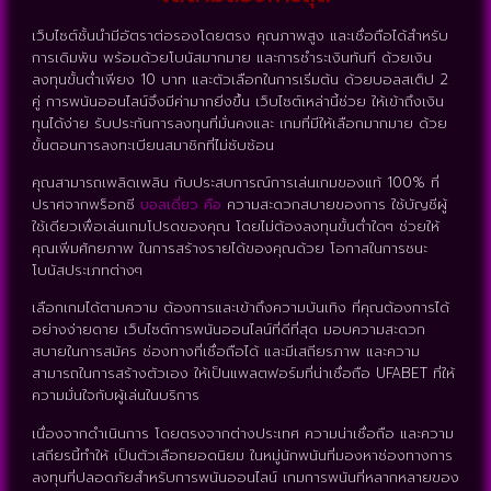
เว็บไซต์ชั้นนำมีอัตราต่อรองโดยตรง คุณภาพสูง และเชื่อถือได้สำหรับ
การเดิมพัน พร้อมด้วยโบนัสมากมาย และการชำระเงินทันที ด้วยเงิน
ลงทุนขั้นต่ำเพียง 10 บาท และตัวเลือกในการเริ่มต้น ด้วยบอลสเต็ป 2
คู่ การพนันออนไลน์จึงมีค่ามากยิ่งขึ้น เว็บไซต์เหล่านี้ช่วย ให้เข้าถึงเงิน
ทุนได้ง่าย รับประกันการลงทุนที่มั่นคงและ เกมที่มีให้เลือกมากมาย ด้วย
ขั้นตอนการลงทะเบียนสมาชิกที่ไม่ซับซ้อน
คุณสามารถเพลิดเพลิน กับประสบการณ์การเล่นเกมของแท้ 100% ที่
ปราศจากพร็อกซี
บอลเดี่ยว คือ
ความสะดวกสบายของการ ใช้บัญชีผู้
ใช้เดียวเพื่อเล่นเกมโปรดของคุณ โดยไม่ต้องลงทุนขั้นต่ำใดๆ ช่วยให้
คุณเพิ่มศักยภาพ ในการสร้างรายได้ของคุณด้วย โอกาสในการชนะ
โบนัสประเภทต่างๆ
เลือกเกมได้ตามความ ต้องการและเข้าถึงความบันเทิง ที่คุณต้องการได้
อย่างง่ายดาย เว็บไซต์การพนันออนไลน์ที่ดีที่สุด มอบความสะดวก
สบายในการสมัคร ช่องทางที่เชื่อถือได้ และมีเสถียรภาพ และความ
สามารถในการสร้างตัวเอง ให้เป็นแพลตฟอร์มที่น่าเชื่อถือ UFABET ที่ให้
ความมั่นใจกับผู้เล่นในบริการ
เนื่องจากดำเนินการ โดยตรงจากต่างประเทศ ความน่าเชื่อถือ และความ
เสถียรนี้ทำให้ เป็นตัวเลือกยอดนิยม ในหมู่นักพนันที่มองหาช่องทางการ
ลงทุนที่ปลอดภัยสำหรับการพนันออนไลน์ เกมการพนันที่หลากหลายของ