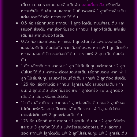
เดี่ยว แม่นๆ หากเสมอจะเสียเดิมพัน
บอลเดี่ยว คือ
ครึ่งหนึ่ง
หากแพ้เสียเต็มจำนวน และหากเป็นทีมรองแพ้ 1 ลูกต้องเสียเต็ม
แต่เสมอจะได้ครึ่ง หากชนะจะได้เต็ม
0.5 คือ เลือกทีมต่อ หากชนะ 1 ลูกจะได้เต็ม ทีมแพ้เสียเต็ม และ
เสมอก็เสียเต็ม หากเลือกทีมรอง หากชนะ 1 ลูกจะได้เต็ม แพ้เสีย
เต็ม และหากเสมอจะได้เต็ม
0.75 คือ เลือกทีมต่อ หากชนะ 1 ลูกจะได้ครึ่ง แพ้ต้องเสียเต็ม
และเสมอก็เสียเต็มเช่นกัน หากเลือกทีมรอง หากแพ้ 1 ลูกเสียครึ่ง
หากเสมอจะได้เต็ม ชนะก็จะได้เต็ม แต่หากแพ้ 2 ลูก เสียเต็มเช่น
กัน
1 คือ เลือกทีมต่อ หากชนะ 1 ลูก ไม่เสียคืนทุน แต่หากชนะ 2 ลูก
ขึ้นไปจะได้เต็ม หากแพ้หรือเสมอเสียเต็ม เลือกทีมรอง หากแพ้ 1
ลูก ไม่เสียคืนทุน เสมอหรือชนะได้เต็ม หากแพ้ 2 ลูกต้องเสียเต็ม
1.25 คือ เลือกทีมต่อ หากชนะ 1ลูกเสียครึ่ง เสมอเสียเต็ม หาก
ชนะ 2 ลูกได้เต็ม เลือกทีมรอง แพ้ 1 ลูกได้ครึ่ง แพ้ 2 ลูกต้อง
เสียเต็ม เสมอหรือชนะได้เต็ม
1.5 คือ เลือกทีมต่อ หากชนะ 1 ลูกต้องเสียเต็ม ชนะ 2 ลูกถึงจะ
ได้เต็ม แพ้หรือเสมอเสียเต็ม เลือกทีมรอง แพ้ 1 ลูกจะได้เต็ม
เสมอได้เต็ม แพ้ 2 ลูกจะต้องเสียเต็ม
1.75 คือ เลือกทีมต่อ หากชนะ 1 ลูกเสียเต็ม ชนะ 2 ลูกจะได้ครึ่ง
และชนะ 3 ลูกถึงจะได้เต็ม แพ้หรือเสมอต้องเสียเต็ม เลือกทีม
รอง หากแพ้ 1ลูกได้เต็ม แพ้ 2 ลูกไม่เสียคืนทุน แพ้ 3 ลูกเสียเต็ม