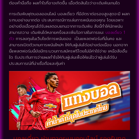
ต้องคำนึงถึง ผลกำไรที่อาจเกิดขึ้น เมื่อตัดสินใจว่าจะเดิมพันเกมใด
การเดิมพันฟุตบอลออนไลน์ บอลเดี่ยว ที่มีอัตราต่อรองสูงสุดจะมี ผลก
ระทบอย่างมากต่อ ประสบการณ์การเล่นการพนันของคุณ โดยเฉพาะ
อย่างยิ่งเมื่อคุณได้รับผลตอบแทนจากการเดิมพัน สิ่งนี้ทำให้นักพนัน
สามารถวาง เดิมพันได้หลายครั้งและเพิ่มโอกาสในการชนะ
บอลเดี่ยว 1
ตัว
การลงทุนในเว็บไซต์การพนันของ เป็นแพลตฟอร์มที่มั่นคง และ
สามารถเปิดตัวเกมการพนันใหม่ๆ ให้กับผู้เล่นได้อย่างต่อเนื่อง นอกจาก
นี้แพลตฟอร์มนี้ยังมีกระบวนการสมัครฟรีโดยไม่มีค่าใช้จ่าย เหนือสิ่งอื่น
ใด รับประกันการจ่ายผลกำไรให้กับผู้เล่นเพื่อให้แน่ใจว่าผู้เล่นได้รับ
ประสบการณ์ที่น่าเชื่อถือและคุ้มค่า
บอลเดี่ยว ผ่านทางระบบออนไลน์ รองรับทุก