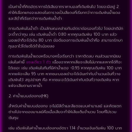
เป็นค่าน้ำที่คิดอัตราการได้เสียจากราคาบอลที่เดิมพันไป โดยจะมีอยู่ 2
ค่าให้เลือกแทงจะแสดงในตารางเป็นสีแดงที่เรียกกว่าการเดิมพันน้ำแดง
และสีดำที่เรียกว่าการเดิมพันน้ำดำ
การเดิมพันในน้ำดำ เป็นลักษณะคล้ายกับอัตราต่อรองทั่วไป โดยปกติมัก
จะต่ำกว่าทุน เช่น เดิมพันน้ำดำ 0.80 หากคุณเดิมพัน 100 บาท แล้ว
บอลเข้าก็จะได้เงิน 80 บาท ข้อดีของการเดิมพันน้ำดำคือ สามารถรักษา
ทุนเอาไว้ได้แต่ได้กำไรน้อยลง
การเดิมพันในน้ำแดงหรือบางครั้งเรียกว่า ราคาติดลบ คนส่วนมากนิยม
เล่นในค่านี้
บอลเดี่ยว 1 ตัว
เนื่องจากหากเสียจะเสียไม่มากและหากได้ก็จะ
ได้เยอะ เช่น เดิมพันในทีมที่มีค่าน้ำแดง -0.95 หากคุณเดิมพัน 100 บาท
หากแพ้จะเสีย 95 บาท หากชนะบอลเข้าจะได้เงินเท่ากับจำนวนเงินที่วาง
เดิมพันไว้ สรุปง่ายๆ คือ หากชนะจะได้เงินเท่ากับเงินที่วางเดิมพัน หาก
แพ้จะเสียตามราคาน้ำ
2. ค่าน้ำแบบฮ่องกง(HK)
สำหรับค่าน้ำแบบฮ่องกง จะไม่มีสีดำและสีแดงแบบค่ามาเลย์ และคิดแตก
ต่างไปจากของมาเลย์คือเมื่อเสียจะทำให้เสียเต็มจำนวน โดยที่ไม่รวม
ต้นทุน
เช่น เดิมพันในค่าน้ำแบบฮ่องกงอัตรา 1.14 จำนวนเงินเดิมพัน 100 บาท