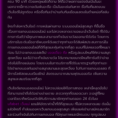
ครบ 90 นาที ด้วยเหตุผลใดก็ตาม ให้ถือว่าผลการแข่งขันเป็นโมฆะ
นอกจากนี้การวางเดิมพันจะถือ เป็นโมฆะเช่นกันหาก ชื่อทีมที่แสดงบน
เว็บไซต์ไม่ถูกต้อง หรือชื่อทีมเจ้าบ้านกับทีมเยือนแสดงในตำแหน่งที่สลับ
กัน
ใครกำลังหาเว็บไซด์ การพนันผ่านทาง ระบบออนไลน์สุดสนุก ที่ขึ้นชื่อ
เรื่องการแทงบอลออนไลน์ และไม่ควรพลาดเราขอแนะนำเว็บไซต์ ที่ได้รับ
การการันตีว่ามีคุณภาพและสามารถทำเงินรางวัลออกมาได้จริง โดยการ
บริการในระดับมืออาชีพบอกได้เลยว่าทุกท่านจะได้สัมผัสประสบการณ์ใน
การแทงบอลออนไลน์ที่ดีที่สุดและคุ้มค่ามากที่สุด แบบที่ไม่เคยเจอที่ไหนมา
ก่อน ไม่ว่าจะแทงบอลสเต็ป
บอลเดี่ยว คือ
หรือรูปแบบไหนก็ให้ความสนุก
สุดเหวี่ยง และไม่ว่าจะทำเงินรางวัล ได้มากมายขนาดไหนก็การันตีว่าจ่าย
จริงไม่มีโกงแน่นอน โดยระบบในการบริการที่ได้รับมาตรฐานที่ทุกท่านจะ
ได้เข้าแทงบอลกันอย่างสนุกสนานและสุดเหวี่ยง ไปกับการแทงบอลสด ที่
มีการไลฟ์สดแบบเรียลไทม์ ส่งตรงมาจากสนามฟุตบอลจริง เพิ่มความ
สนุกและสมจริงมากที่สุด
เว็บไซต์แทงบอลออนไลน์ ไม่ควรปล่อยให้โอกาสทอง เหล่านี้หลุดมือไป
ที่สามารถเข้าถึงได้อย่างง่ายดาย สะดวกทุกที่ตลอดเวลา จะอยู่ที่ไหน
เวลาใดเราก็พร้อมเปิดให้บริการสมาชิกทุกท่านตลอด 24 ชั่วโมง
ufabet เว็บแม่
แถมให้อัตราค่าน้ำที่ดีที่สุดแบบ ที่ไม่ควรพลาดเลย ดังนั้น
แล้วใครที่ กำลังมองหาเว็บแทงบอลสุดสนุก
เพียงแค่เข้ามาสมัครสมาชิก
และร่วมทำเงินไปกับการแทงบอล ที่มีคุณภาพและมีครบจบ ทุกรูปแบบ