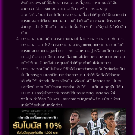
พันที่เก่งเพราะที่นี่มีอัตราการต่อรองที่สูงกว่า หากชนะได้เงิน
มากกว่า ไม่ว่าจะแทงบอลแบบเดี่ยว หรือ แทงบอลชุด
ออนไลน์ ล้วนแล้วแต่เป็นการแทงบอลที่จะทำให้คุณได้เงินมากกว่า
การแทงจากโต๊ะบอลแน่นอน และที่สำคัญคือนอกจากอัตราการ
จ่ายสูงแล้วยังมีโบนัส และโปรโมชั่นเด็ด ๆ ที่รอให้คุณได้ลุ้นรับอีก
ด้วย
แทงบอลออนไลน์สามารถแทงบอลได้อย่างหลากหลาย เช่น การ
แทงบอลแบบ 1×2 การแทงบอลจากลูกแตะมุมแทงบอลออนไลน์
การแทงบอลแบบสูงต่ำ การแทงแบบหลายคู่ หรือจะเป็นการแทง
แบบคู่เดี่ยว คุณจึงสามารถเลือกแทงได้ตามความชอบ และความ
ถนัดได้เลยเป็นหนึ่งในเหตุผลที่ทำให้คุณทำเงินได้มากกว่า
แทงบอลออนไลน์มั่นใจและไว้ใจได้มากกว่าเพราะเว็บไซต์แต่ละเว็บ
นั้นมีมาตรฐาน และเปิดมาอย่างยาวนาน ทำให้เชื่อถือได้ว่าหาก
เดิมพันได้แล้วจะไม่มีการหนีพนัน หรือหนีหนี้ไม่จ่ายอย่างแน่นอน
และที่พนันออนไลน์ยังสามารถจ่ายเงินได้แบบเต็ม ๆ ทุกคู่ไม่มีอั้น
แน่นอน และอุ่นใจกว่ากับการที่มีทีมงานคอยดูแลตลอด 24
ชั่วโมง ทำให้คุณไม่เหงา และหากเกิดปัญหาก็พร้อมเข้ามาช่วย
เหลือได้อย่างทันทีอีกด้วย